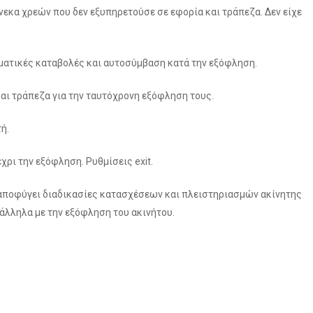
εκα χρεών που δεν εξυπηρετούσε σε εφορία και τράπεζα. Δεν είχε
τικές καταβολές και αυτοσύμβαση κατά την εξόφληση.
ι τράπεζα για την ταυτόχρονη εξόφληση τους.
ή.
ρι την εξόφληση. Ρυθμίσεις exit.
αποφύγει διαδικασίες κατασχέσεων και πλειστηριασμών ακίνητης
άλληλα με την εξόφληση του ακινήτου.