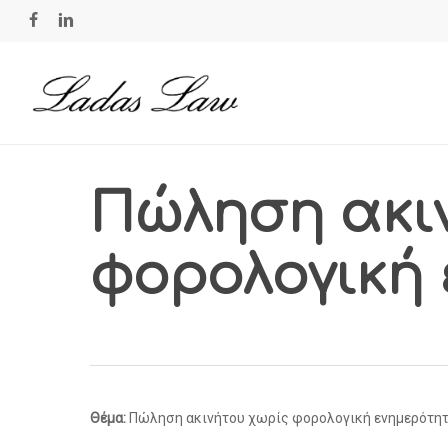
Skip
facebook
linkedin
to
main
content
Πώληση ακι
φορολογική
Θέμα:
Πώληση ακινήτου χωρίς φορολογική ενημερότητ