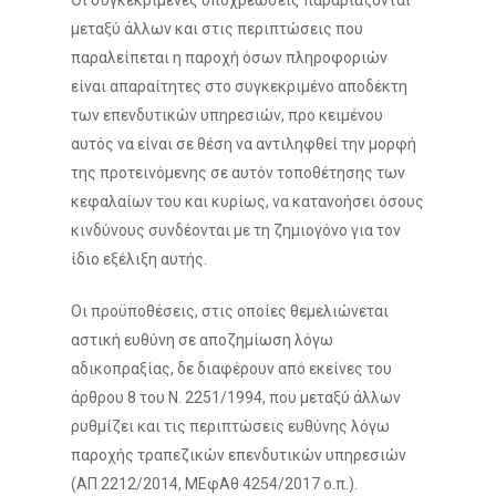
Οι συγκεκριμένες υποχρεώσεις παραβιάζονται
μεταξύ άλλων και στις περιπτώσεις που
παραλείπεται η παροχή όσων πληροφοριών
είναι απαραίτητες στο συγκεκριμένο αποδέκτη
των επενδυτικών υπηρεσιών, προ κειμένου
αυτός να είναι σε θέση να αντιληφθεί την μορφή
της προτεινόμενης σε αυτόν τοποθέτησης των
κεφαλαίων του και κυρίως, να κατανοήσει όσους
κινδύνους συνδέονται με τη ζημιογόνο για τον
ίδιο εξέλιξη αυτής.
Οι προϋποθέσεις, στις οποίες θεμελιώνεται
αστική
ευθύνη
σε αποζημίωση λόγω
αδικοπραξίας, δε διαφέρουν από εκείνες του
άρθρου 8 του Ν. 2251/1994, που μεταξύ άλλων
ρυθμίζει και τις περιπτώσεις ευθύνης λόγω
παροχής τραπεζικών επενδυτικών υπηρεσιών
(ΑΠ 2212/2014, ΜΕφΑθ 4254/2017 ο.π.).