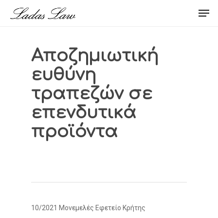
Skip
Men
to
main
content
Αποζημιωτική
ευθύνη
τραπεζών σε
επενδυτικά
προϊόντα
10/2021 Μονεμελές Εφετείο Κρήτης